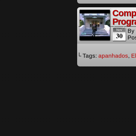
Compi
Progr
By
Nov
30
Pos
└ Tags:
apanhados
,
E