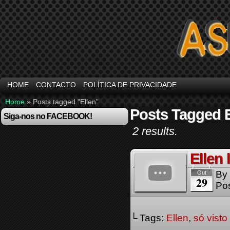
HOME
CONTACTO
POLÍTICA DE PRIVACIDADE
Home
»
Posts tagged "Ellen"
Posts Tagged E
Siga-nos no FACEBOOK!
2 results.
Ellen
By
Out
29
Pos
└ Tags:
Ellen
,
só visto