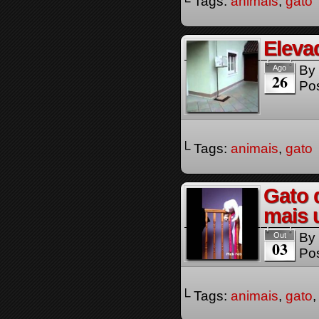
└ Tags:
animais
,
gato
Eleva
By
Ago
26
Pos
└ Tags:
animais
,
gato
Gato 
mais 
By
Out
03
Pos
└ Tags:
animais
,
gato