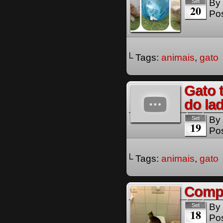
By
Set
20
Pos
└ Tags:
animais
,
gato
Gato 
do la
By
Set
19
Pos
└ Tags:
animais
,
gato
Compi
By
Set
18
Pos