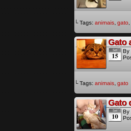
└ Tags:
animais
,
gato
Gato 
By
Set
15
Pos
└ Tags:
animais
,
gato
Gato 
By
Set
10
Pos