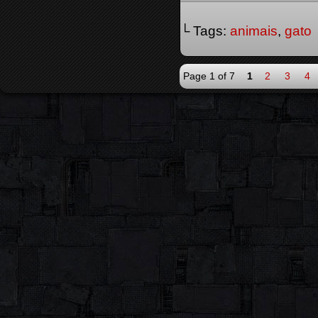
└ Tags:
animais
,
gato
Page 1 of 7
1
2
3
4