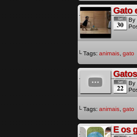
Gato 
By
Set
30
Pos
└ Tags:
animais
,
gato
Gatos
By
Set
22
Pos
└ Tags:
animais
,
gato
E os 