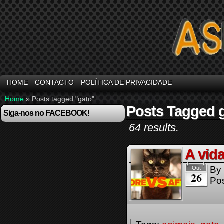
HOME
CONTACTO
POLÍTICA DE PRIVACIDADE
Home
»
Posts tagged "gato"
Posts Tagged 
Siga-nos no FACEBOOK!
64 results.
A vid
By
Out
26
Pos