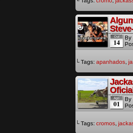
└ Tags:
cromo
,
jackas
Algum
Steve
By
Out
14
Pos
└ Tags:
apanhados
,
j
Jacka
Oficia
By
Ago
01
Pos
└ Tags:
cromos
,
jacka