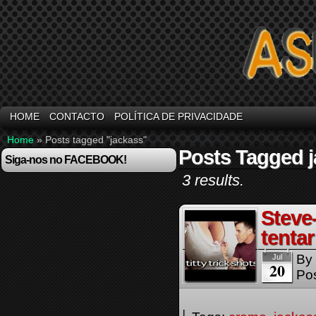
HOME
CONTACTO
POLÍTICA DE PRIVACIDADE
Home
»
Posts tagged "jackass"
Posts Tagged 
Siga-nos no FACEBOOK!
3 results.
Steve
tenta
By
Jul
20
Pos