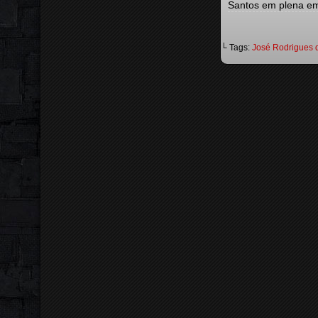
Santos em plena emi
└ Tags:
José Rodrigues 