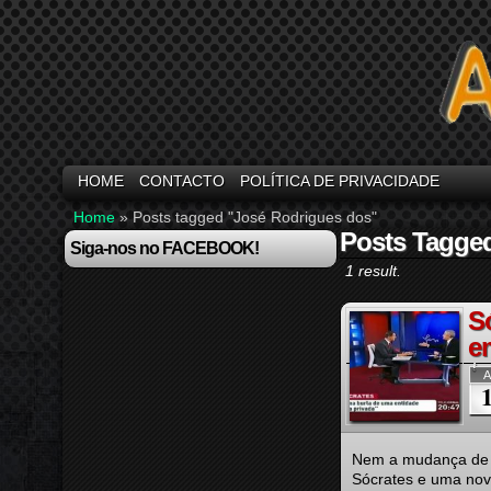
HOME
CONTACTO
POLÍTICA DE PRIVACIDADE
Home
»
Posts tagged "José Rodrigues dos"
Posts Tagge
Siga-nos no FACEBOOK!
1 result.
S
e
A
Nem a mudança de f
Sócrates e uma nova