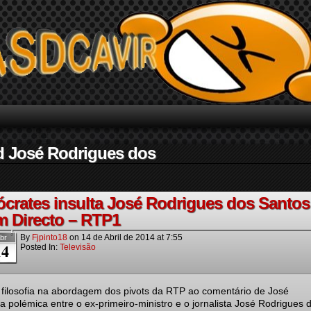
d José Rodrigues dos
ócrates insulta José Rodrigues dos Santos
m Directo – RTP1
By
Fjpinto18
on
14 de Abril de 2014
at
7:55
br
14
Posted In:
Televisão
ilosofia na abordagem dos pivots da RTP ao comentário de José
 polémica entre o ex-primeiro-ministro e o jornalista José Rodrigues 