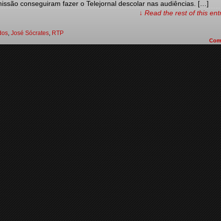
ssão conseguiram fazer o Telejornal descolar nas audiências. […]
↓ Read the rest of this en
dos
,
José Sócrates
,
RTP
Com