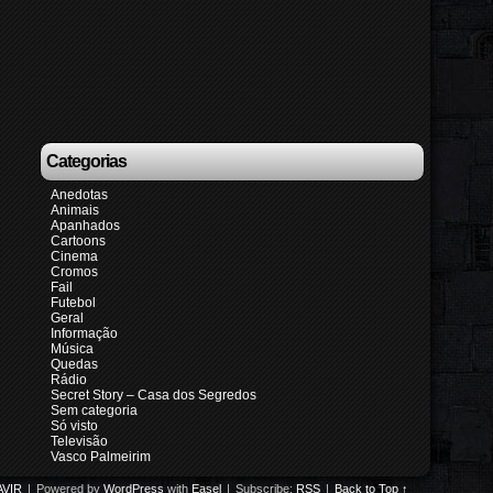
Categorias
Anedotas
Animais
Apanhados
Cartoons
Cinema
Cromos
Fail
Futebol
Geral
Informação
Música
Quedas
Rádio
Secret Story – Casa dos Segredos
Sem categoria
Só visto
Televisão
Vasco Palmeirim
VIR
|
Powered by
WordPress
with
Easel
|
Subscribe:
RSS
|
Back to Top ↑