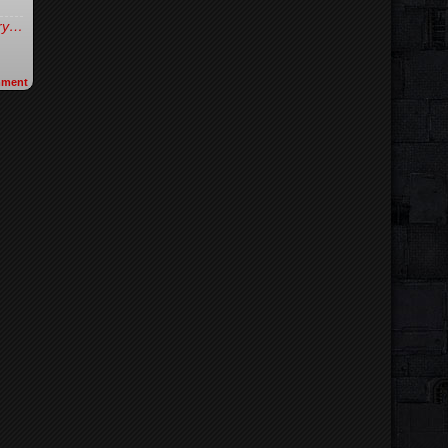
try…
ment