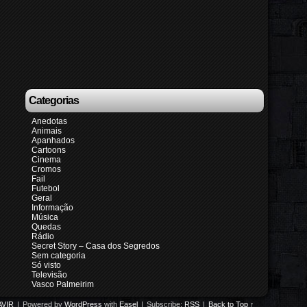
Categorias
Anedotas
Animais
Apanhados
Cartoons
Cinema
Cromos
Fail
Futebol
Geral
Informação
Música
Quedas
Rádio
Secret Story – Casa dos Segredos
Sem categoria
Só visto
Televisão
Vasco Palmeirim
VIR
|
Powered by
WordPress
with
Easel
|
Subscribe:
RSS
|
Back to Top ↑