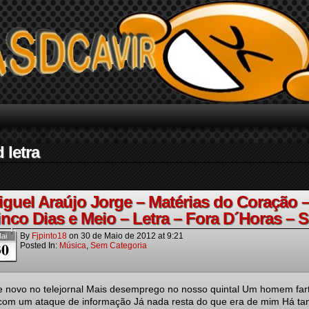
 letra
iguel Araújo Jorge – Matérias do Coração 
inco Dias e Meio – Letra – Fora D´Horas – S
By
Fjpinto18
on
30 de Maio de 2012
at
9:21
ai
30
Posted In:
Música
,
Sem Categoria
de novo no telejornal Mais desemprego no nosso quintal Um homem far
 com um ataque de informação Já nada resta do que era de mim Há ta