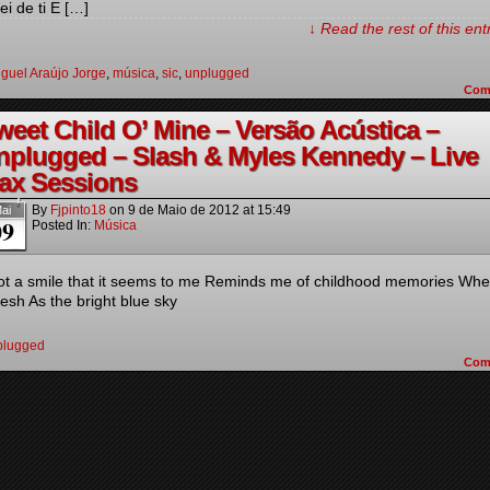
i de ti E […]
↓ Read the rest of this en
guel Araújo Jorge
,
música
,
sic
,
unplugged
Com
weet Child O’ Mine – Versão Acústica –
nplugged – Slash & Myles Kennedy – Live
ax Sessions
By
Fjpinto18
on
9 de Maio de 2012
at
15:49
ai
09
Posted In:
Música
got a smile that it seems to me Reminds me of childhood memories Whe
esh As the bright blue sky
plugged
Com