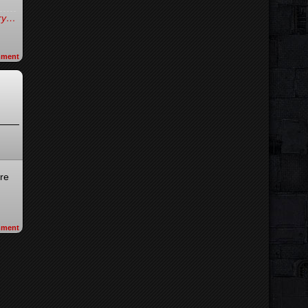
try…
ment
re
ment