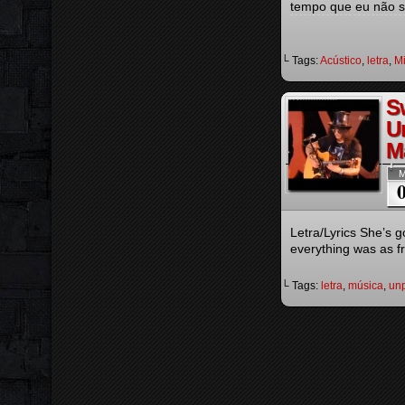
tempo que eu não se
└ Tags:
Acústico
,
letra
,
Mi
S
U
M
M
Letra/Lyrics She’s 
everything was as fr
└ Tags:
letra
,
música
,
un