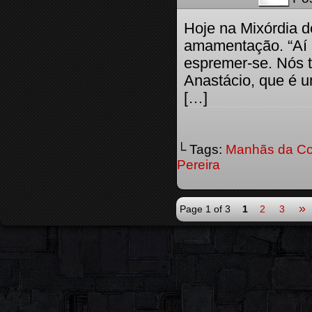
Hoje na Mixórdia d
amamentação. “Aí 
espremer-se. Nós 
Anastácio, que é u
[…]
└ Tags:
Manhãs da Co
Pereira
»
Page 1 of 3
1
2
3