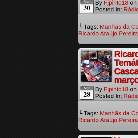
By
Fjpinto18
o
Mar
30
Posted In:
Rádi
└ Tags:
Manhãs da Co
Ricardo Araújo Pereira
Ricar
Temát
Casca
març
By
Fjpinto18
o
Mar
28
Posted In:
Rádi
└ Tags:
Manhãs da Co
Ricardo Araújo Pereira