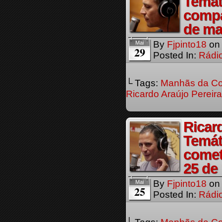
Temát
compa
de ma
By
Fjpinto18
o
Mai
29
Posted In:
Rádi
└ Tags:
Manhãs da Co
Ricardo Araújo Pereira
Ricar
Temát
comet
25 de
By
Fjpinto18
o
Mai
25
Posted In:
Rádi