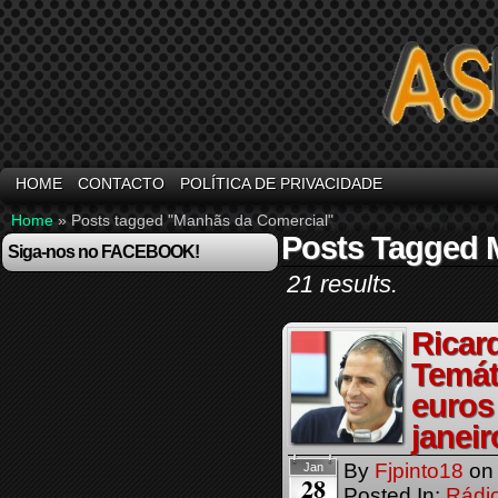
HOME
CONTACTO
POLÍTICA DE PRIVACIDADE
Home
»
Posts tagged "Manhãs da Comercial"
Posts Tagged 
Siga-nos no FACEBOOK!
21 results.
Ricar
Temát
euros
janeir
By
Fjpinto18
o
Jan
28
Posted In:
Rádi