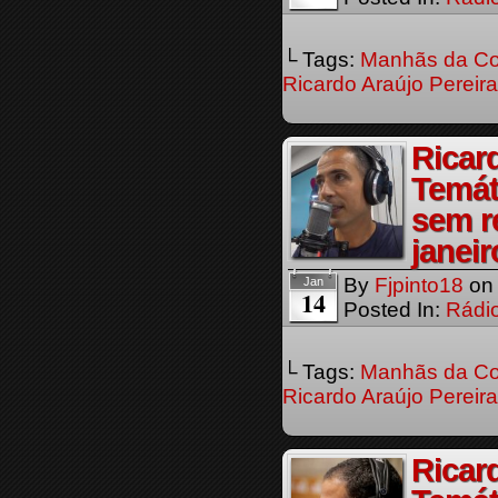
└ Tags:
Manhãs da Co
Ricardo Araújo Pereira
Ricar
Temát
sem r
janeir
By
Fjpinto18
o
Jan
14
Posted In:
Rádi
└ Tags:
Manhãs da Co
Ricardo Araújo Pereira
Ricar