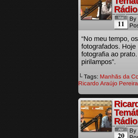
Temát
Rádio
By
Mai
11
Pos
“No meu tempo, os
fotografados. Hoj
fotografia ao prato.
pirilampos”.
└ Tags:
Manhãs da Co
Ricardo Araújo Pereira
Ricar
Temát
Rádio
By
Abr
20
Pos