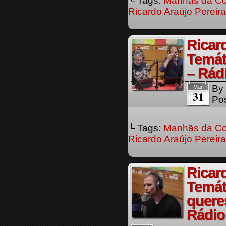
└ Tags:
Manhãs da Co
Ricardo Araújo Pereira
Ricar
Temát
– Rád
By
Mar
31
Pos
└ Tags:
Manhãs da Co
Ricardo Araújo Pereira
Ricar
Temát
quere
Rádio