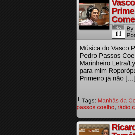
Vasco
Prime
Comer
By
Nov
11
Pos
Música do Vasco P
Pedro Passos Coelh
Marinheiro Letra/Ly
para mim Roporópo
Primeiro já não […
└ Tags:
Manhãs da Co
passos coelho
,
rádio 
Ricar