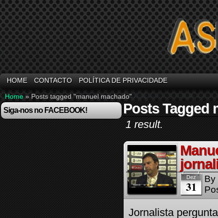
HOME
CONTACTO
POLÍTICA DE PRIVACIDADE
Home
»
Posts tagged "manuel machado"
Posts Tagged
Siga-nos no FACEBOOK!
1 result.
Manue
jornal
By
Dez
31
Pos
Jornalista pergunt