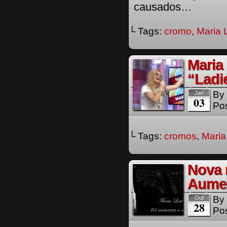
causados…
└ Tags:
cromo
,
Maria 
Maria
“Ladi
By
Jan
03
Pos
└ Tags:
cromos
,
Maria
Nova 
Aume
By
Out
28
Pos