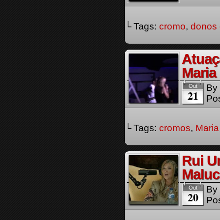
└ Tags:
cromo
,
donos 
Atuaç
Maria
By
Out
21
Pos
└ Tags:
cromos
,
Maria
Rui Un
Maluc
By
Out
20
Pos