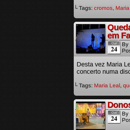
└ Tags:
cromos
,
Maria
Queda
em Fa
By
Out
24
Pos
Desta vez Maria Le
concerto numa dis
└ Tags:
Maria Leal
,
qu
Donos
By
Out
24
Pos