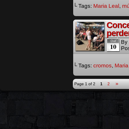
└ Tags:
Maria Leal
,
mú
Conce
perd
By
Out
10
Pos
└ Tags:
cromos
,
Maria
»
Page 1 of 2
1
2