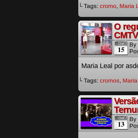
└ Tags:
cromo
,
Maria 
O reg
CMTV
By
Out
15
Pos
Maria Leal por asd
└ Tags:
cromos
,
Maria
Versã
Ternu
By
Out
13
Pos