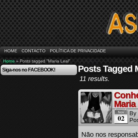
HOME
CONTACTO
POLÍTICA DE PRIVACIDADE
Home
»
Posts tagged "Maria Leal"
Posts Tagged M
Siga-nos no FACEBOOK!
11 results.
Conhe
Maria 
By
Nov
02
Pos
Não nos responsab