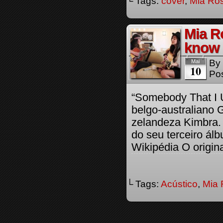
└ Tags:
cover
,
Mia Ro
Mia R
know 
By
Mai
10
Pos
“Somebody That I 
belgo-australiano 
zelandeza Kimbra.
do seu terceiro álb
Wikipédia O origina
└ Tags:
Acústico
,
Mia 