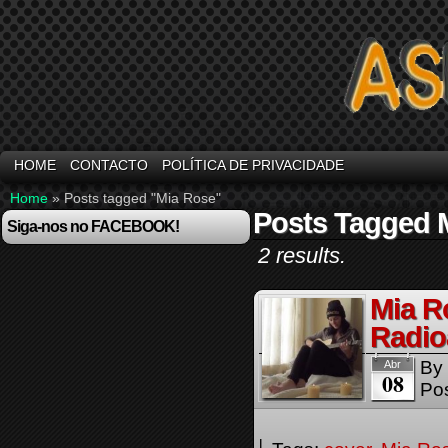
HOME
CONTACTO
POLÍTICA DE PRIVACIDADE
Home
»
Posts tagged "Mia Rose"
Posts Tagged 
Siga-nos no FACEBOOK!
2 results.
Mia R
Radio
By
Abr
08
Pos