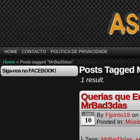
HOME
CONTACTO
POLÍTICA DE PRIVACIDADE
Home
»
Posts tagged "MrBad3das"
Posts Tagged
Siga-nos no FACEBOOK!
1 result.
Querias que Eu
MrBad3das
By
Fjpinto18
o
Dez
10
Posted In:
Músi
└ Tags:
MrBad3das
,
s