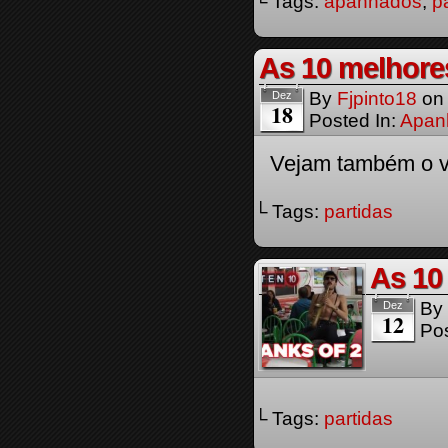
└ Tags:
apanhados
,
p
As 10 melhores
By
Fjpinto18
o
Dez
18
Posted In:
Apan
Vejam também o v
└ Tags:
partidas
As 10
By
Dez
12
Pos
└ Tags:
partidas