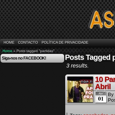
HOME
CONTACTO
POLÍTICA DE PRIVACIDADE
Home
»
Posts tagged "partidas"
Posts Tagged p
Siga-nos no FACEBOOK!
3 results.
10 Pa
Abril
By
Abr
01
Pos