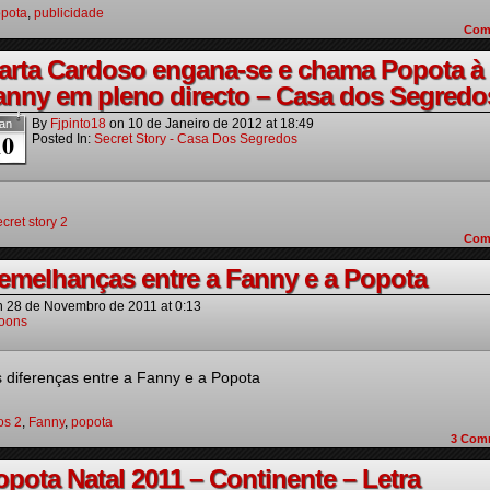
pota
,
publicidade
Com
arta Cardoso engana-se e chama Popota à
anny em pleno directo – Casa dos Segredo
By
Fjpinto18
on
10 de Janeiro de 2012
at
18:49
an
10
Posted In:
Secret Story - Casa Dos Segredos
ecret story 2
Com
semelhanças entre a Fanny e a Popota
n
28 de Novembro de 2011
at
0:13
oons
 diferenças entre a Fanny e a Popota
os 2
,
Fanny
,
popota
3
Com
opota Natal 2011 – Continente – Letra