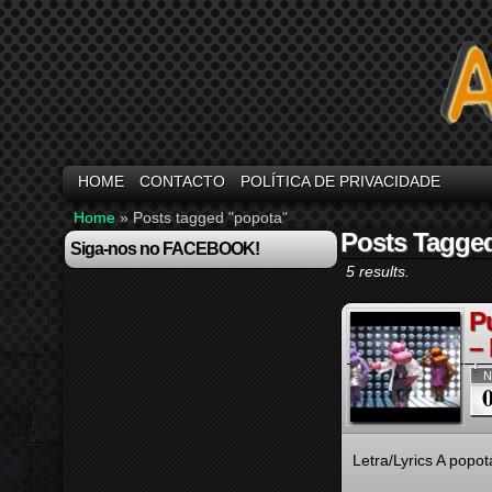
HOME
CONTACTO
POLÍTICA DE PRIVACIDADE
Home
»
Posts tagged "popota"
Posts Tagge
Siga-nos no FACEBOOK!
5 results.
P
–
N
Letra/Lyrics A popot