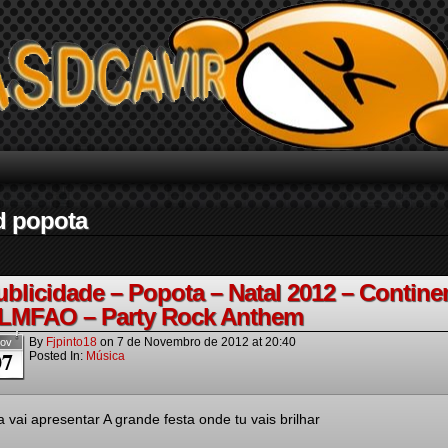
d popota
ublicidade – Popota – Natal 2012 – Contine
 LMFAO – Party Rock Anthem
By
Fjpinto18
on
7 de Novembro de 2012
at
20:40
ov
07
Posted In:
Música
a vai apresentar A grande festa onde tu vais brilhar