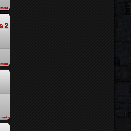
ment
s 2
ment
ments