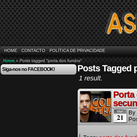
HOME
CONTACTO
POLÍTICA DE PRIVACIDADE
Home
»
Posts tagged "porta dos fundos"
Posts Tagged 
Siga-nos no FACEBOOK!
1 result.
Porta
secun
By
Mar
21
Pos