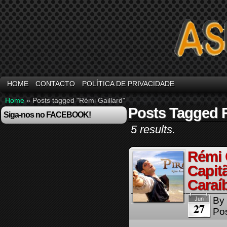
HOME
CONTACTO
POLÍTICA DE PRIVACIDADE
Home
»
Posts tagged "Rémi Gaillard"
Posts Tagged R
Siga-nos no FACEBOOK!
5 results.
Rémi G
Capit
Caraí
By
Jun
27
Pos