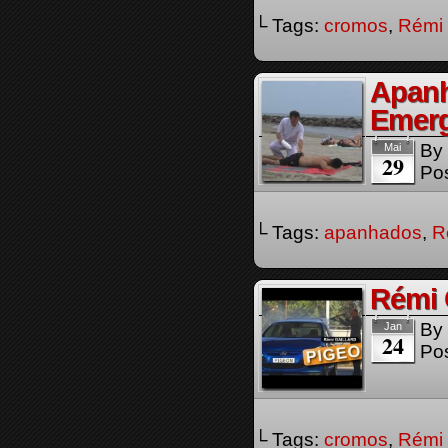
└ Tags:
cromos
,
Rémi 
Apanh
Emerg
By
Mai
29
Pos
└ Tags:
apanhados
,
R
Rémi 
By
Jan
24
Pos
└ Tags:
cromos
,
Rémi 