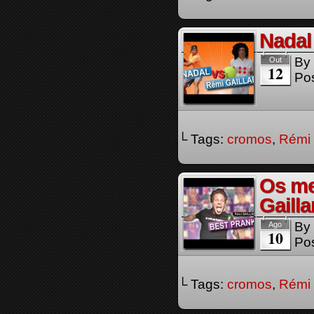
Nadal
By
Out
12
Pos
└ Tags:
cromos
,
Rémi 
Os me
Gailla
By
Ago
10
Pos
└ Tags:
cromos
,
Rémi 