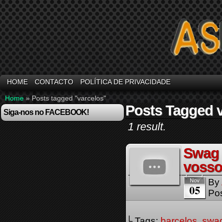
HOME
CONTACTO
POLÍTICA DE PRIVACIDADE
Home
»
Posts tagged "varcelos"
Posts Tagged 
Siga-nos no FACEBOOK!
1 result.
Swag 
vosso
By
Nov
05
Pos
└ Tags:
barcelos
,
swa