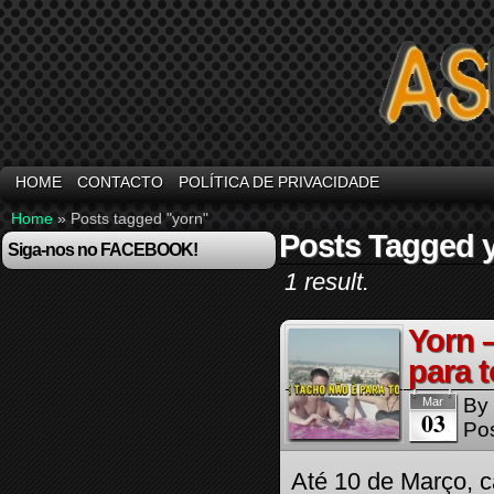
HOME
CONTACTO
POLÍTICA DE PRIVACIDADE
Home
»
Posts tagged "yorn"
Posts Tagged 
Siga-nos no FACEBOOK!
1 result.
Yorn 
para 
By
Mar
03
Pos
Até 10 de Março, 