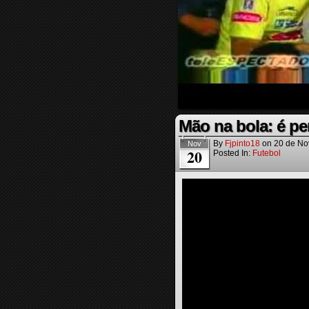
Mão na bola: é pen
By
Fjpinto18
on
20 de No
Nov
20
Posted In:
Futebol