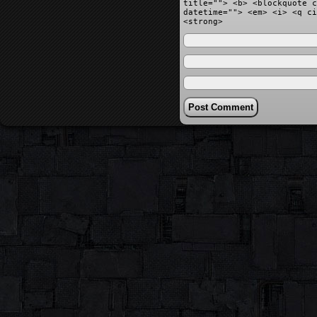
title=""> <b> <blockquote c
datetime=""> <em> <i> <q ci
<strong>