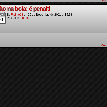
o na bola: é penalti
By
Fjpinto18
on
20 de Novembro de 2011
at
15:38
ov
20
Posted In:
Futebol
Com