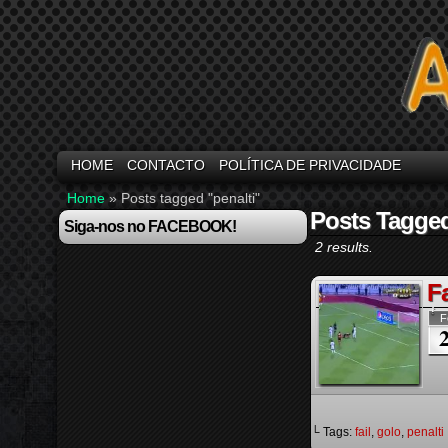
HOME
CONTACTO
POLÍTICA DE PRIVACIDADE
Home
»
Posts tagged "penalti"
Posts Tagged
Siga-nos no FACEBOOK!
2 results.
Fa
F
└ Tags:
fail
,
golo
,
penalti