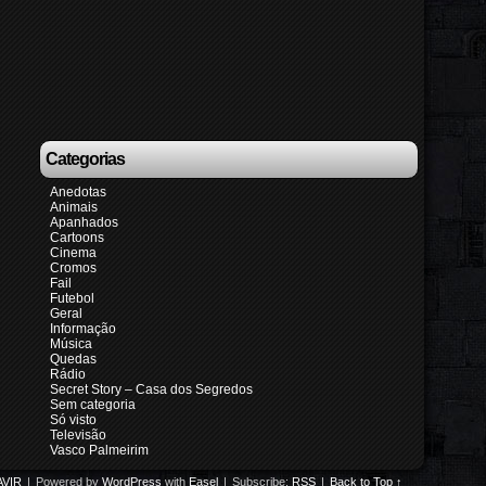
Categorias
Anedotas
Animais
Apanhados
Cartoons
Cinema
Cromos
Fail
Futebol
Geral
Informação
Música
Quedas
Rádio
Secret Story – Casa dos Segredos
Sem categoria
Só visto
Televisão
Vasco Palmeirim
VIR
|
Powered by
WordPress
with
Easel
|
Subscribe:
RSS
|
Back to Top ↑