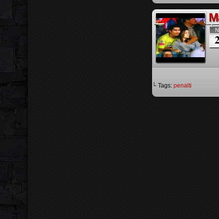
Mã
N
└ Tags:
penalti