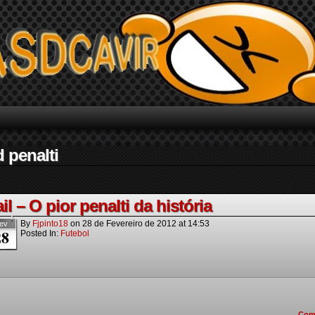
 penalti
il – O pior penalti da história
By
Fjpinto18
on
28 de Fevereiro de 2012
at
14:53
ev
28
Posted In:
Futebol
Com