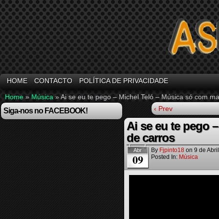
HOME
CONTACTO
POLÍTICA DE PRIVACIDADE
Home
»
Música
»
Ai se eu te pego – Michel Teló – Música só com ma
‹ Prev
Siga-nos no FACEBOOK!
Ai se eu te pego 
de carros
By
Fjpinto18
on
9 de Abri
Abr
09
Posted In:
Música