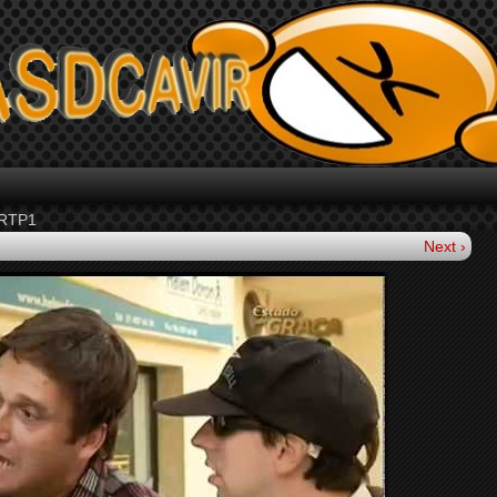
 RTP1
Next ›