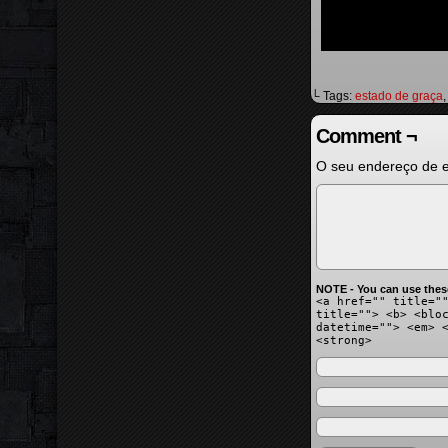
└ Tags:
estado de graça
Comment ¬
O seu endereço de e
NOTE - You can use thes
<a href="" title="
title=""> <b> <blo
datetime=""> <em> 
<strong>