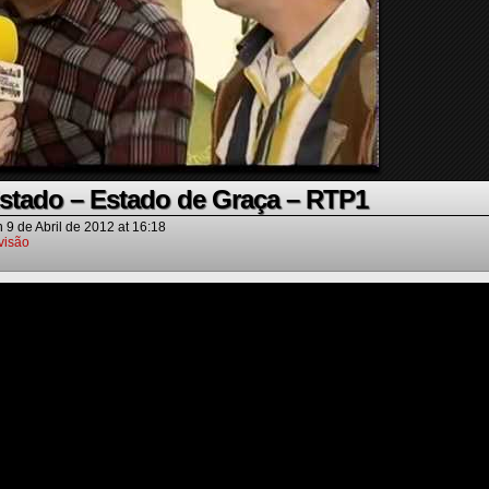
stado – Estado de Graça – RTP1
n
9 de Abril de 2012
at
16:18
visão