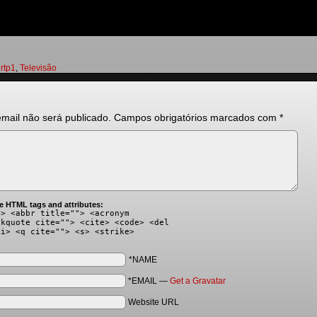
,
rtp1
,
Televisão
mail não será publicado.
Campos obrigatórios marcados com
*
e HTML tags and attributes:
"> <abbr title=""> <acronym
ckquote cite=""> <cite> <code> <del
<i> <q cite=""> <s> <strike>
*NAME
*EMAIL
—
Get a Gravatar
Website URL