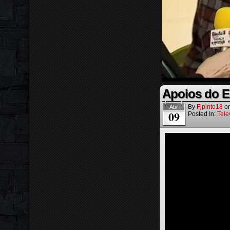
Apoios do E
By
Fjpinto18
o
Abr
09
Posted In:
Tele