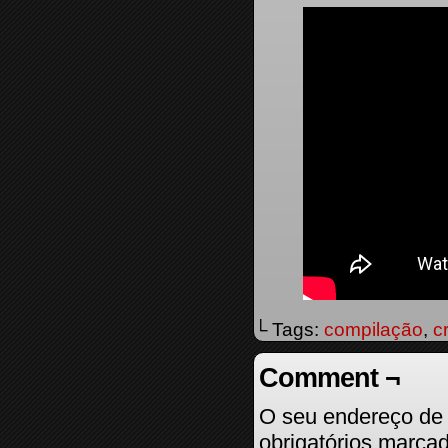
└ Tags:
compilação
,
c
Comment ¬
O seu endereço de 
obrigatórios marc