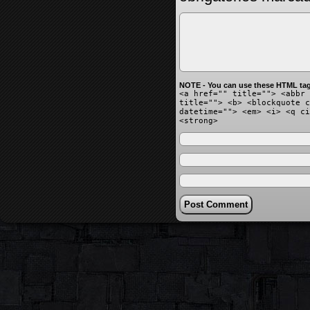
NOTE - You can use these HTML tag
<a href="" title=""> <abbr 
title=""> <b> <blockquote c
datetime=""> <em> <i> <q ci
<strong>