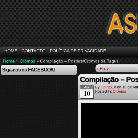
HOME
CONTACTO
POLÍTICA DE PRIVACIDADE
Home
»
Cromos
»
Compilação – Posters/Cromos da Tagus
‹ Prev
Siga-nos no FACEBOOK!
Compilação – Pos
By
Fjpinto18
on
10 de Abr
Abr
10
Posted In:
Cromos