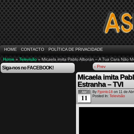
HOME
CONTACTO
POLÍTICA DE PRIVACIDADE
Home
»
Televisão
»
Micaela imita Pablo Alborán – A Tua Cara Não M
‹ Prev
Siga-nos no FACEBOOK!
Micaela imita Pab
Estranha – TVI
By
Fjpinto18
on
11 de Abr
Abr
11
Posted In:
Televisão