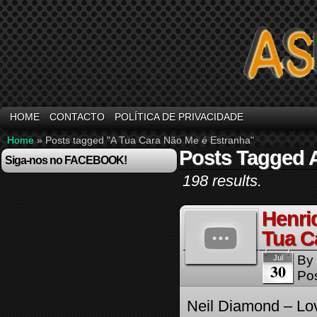
HOME
CONTACTO
POLÍTICA DE PRIVACIDADE
Home
»
Posts tagged "A Tua Cara Não Me é Estranha"
Posts Tagged 
Siga-nos no FACEBOOK!
198 results.
Henri
Tua C
By
Jul
30
Pos
Neil Diamond – L