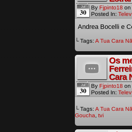
By
Fjpinto18
o
Jul
30
Posted In:
Telev
Andrea Bocelli e C
└ Tags:
A Tua Cara Nã
Os me
Ferre
Cara 
By
Fjpinto18
o
Jul
30
Posted In:
Telev
└ Tags:
A Tua Cara Nã
Goucha
,
tvi