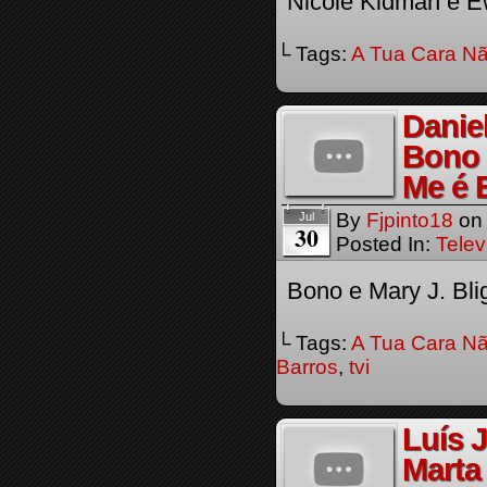
Nicole Kidman e 
└ Tags:
A Tua Cara Nã
Danie
Bono 
Me é 
By
Fjpinto18
o
Jul
30
Posted In:
Telev
Bono e Mary J. B
└ Tags:
A Tua Cara Nã
Barros
,
tvi
Luís 
Marta