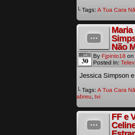
└ Tags:
A Tua Cara Nã
Maria
Simps
Não M
By
Fjpinto18
o
Jul
30
Posted In:
Telev
Jessica Simpson e
└ Tags:
A Tua Cara Nã
abreu
,
tvi
FF e 
Celin
Estra