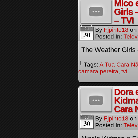
Mico 
Girls
– TVI
By
Fjpinto18
o
Jul
30
Posted In:
Telev
The Weather Girls 
└ Tags:
A Tua Cara Nã
camara pereira
,
tvi
Dora 
Kidma
Cara 
By
Fjpinto18
o
Jul
30
Posted In:
Telev