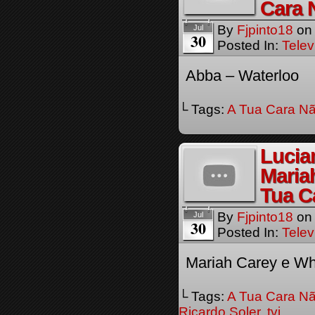
Cara 
By
Fjpinto18
o
Jul
30
Posted In:
Telev
Abba – Waterloo
└ Tags:
A Tua Cara Nã
Lucia
Maria
Tua C
By
Fjpinto18
o
Jul
30
Posted In:
Telev
Mariah Carey e Wh
└ Tags:
A Tua Cara Nã
Ricardo Soler
,
tvi