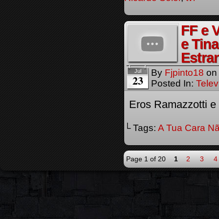
FF e 
e Tin
Estra
By
Fjpinto18
o
Jul
23
Posted In:
Telev
Eros Ramazzotti e 
└ Tags:
A Tua Cara Nã
Page 1 of 20
1
2
3
4