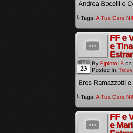
Andrea Bocelli e C
└ Tags:
A Tua Cara Nã
FF e 
e Tin
Estra
By
Fjpinto18
o
Jul
23
Posted In:
Telev
Eros Ramazzotti e 
└ Tags:
A Tua Cara Nã
FF e 
e Mar