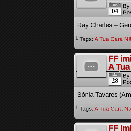
By
Jun
04
Pos
Ray Charles – Geo
└ Tags:
A Tua Cara Nã
FF imi
A Tua
By
Mai
28
Pos
Sónia Tavares (Amá
└ Tags:
A Tua Cara Nã
FF im