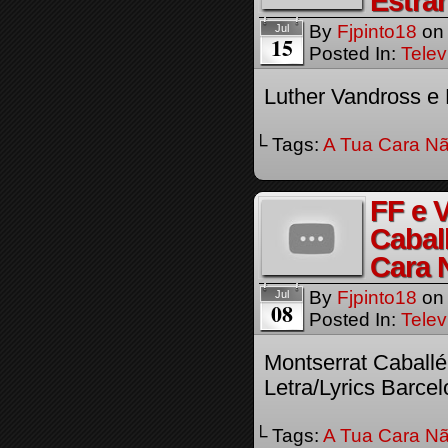
Estra
By
Fjpinto18
o
Jul
15
Posted In:
Telev
Luther Vandross e
└ Tags:
A Tua Cara Nã
FF e 
Cabal
Cara 
By
Fjpinto18
o
Jul
08
Posted In:
Telev
Montserrat Caball
Letra/Lyrics Barce
└ Tags:
A Tua Cara Nã