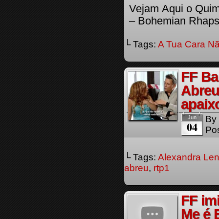
Vejam Aqui o Quim
– Bohemian Rhap
└ Tags:
A Tua Cara Nã
FF Ba
Abreu
apaix
By
Jun
04
Pos
└ Tags:
Alexandra Len
abreu
,
rtp1
FF im
Me é 