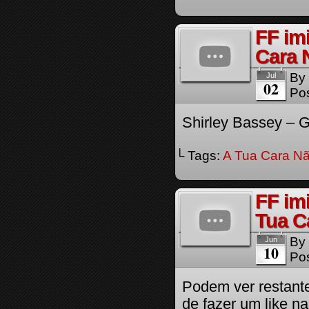
FF imi
Cara 
By
Jul
02
Pos
Shirley Bassey – G
└ Tags:
A Tua Cara Nã
FF im
Tua C
By
Jun
10
Pos
Podem ver restant
de fazer um like n