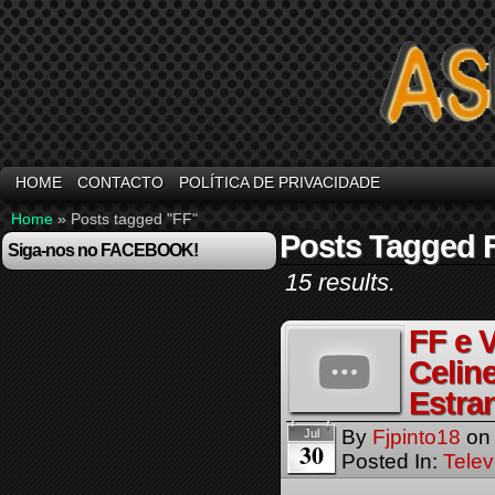
HOME
CONTACTO
POLÍTICA DE PRIVACIDADE
Home
»
Posts tagged "FF"
Posts Tagged 
Siga-nos no FACEBOOK!
15 results.
FF e 
Celin
Estra
By
Fjpinto18
o
Jul
30
Posted In:
Telev