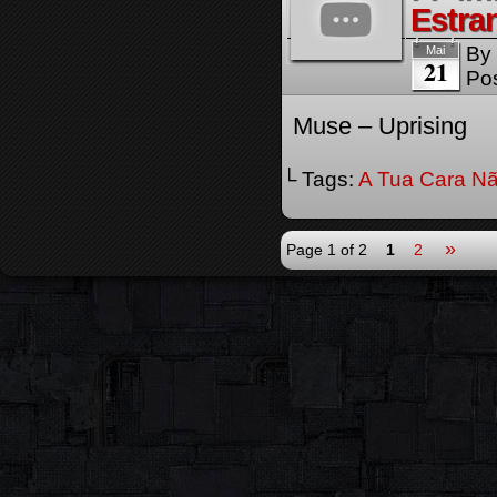
Estra
By
Mai
21
Pos
Muse – Uprising
└ Tags:
A Tua Cara Nã
»
Page 1 of 2
1
2