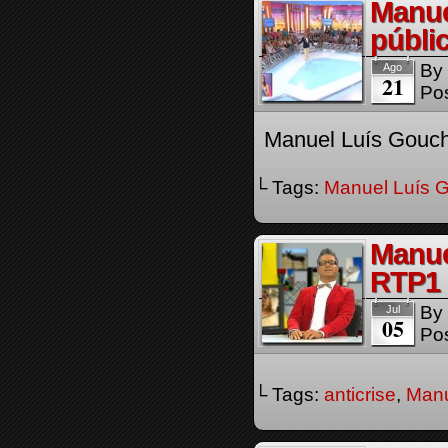
Manue
públic
By
Ago
21
Pos
Manuel Luís Goucha
└ Tags:
Manuel Luís 
Manue
RTP1
By
Jul
05
Pos
└ Tags:
anticrise
,
Manu