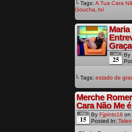
└ Tags:
A Tua Cara Nã
Goucha
,
tvi
Maria
Entre
Graça
By
Jun
25
Pos
└ Tags:
estado de gra
Merche Romero
Cara Não Me é
By
Fjpinto18
o
Mai
15
Posted In:
Telev