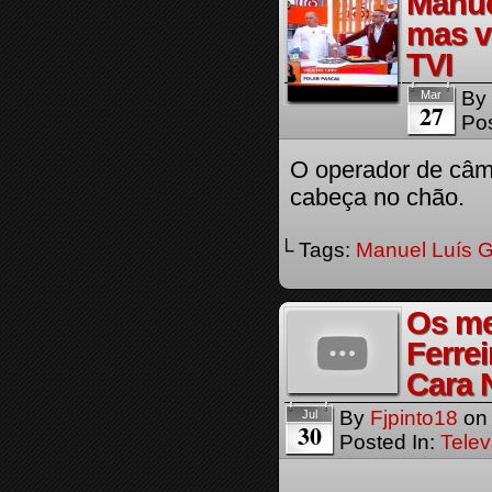
Manue
mas v
TVI
By
Mar
27
Pos
O operador de câm
cabeça no chão.
└ Tags:
Manuel Luís 
Os me
Ferre
Cara 
By
Fjpinto18
o
Jul
30
Posted In:
Telev