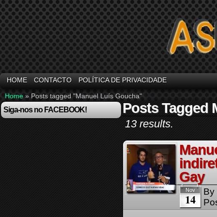
HOME
CONTACTO
POLÍTICA DE PRIVACIDADE
Home
»
Posts tagged "Manuel Luís Goucha"
Posts Tagged 
Siga-nos no FACEBOOK!
13 results.
Manue
indire
Gay
By
Nov
14
Pos