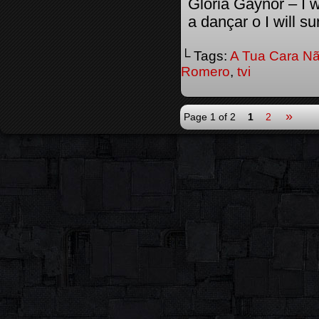
Gloria Gaynor – I 
a dançar o I will s
└ Tags:
A Tua Cara Nã
Romero
,
tvi
»
Page 1 of 2
1
2