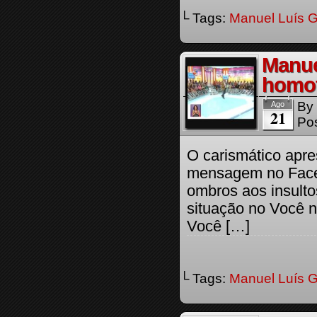
└ Tags:
Manuel Luís 
Manue
homof
By
Ago
21
Pos
O carismático apr
mensagem no Face
ombros aos insulto
situação no Você 
Você […]
└ Tags:
Manuel Luís 