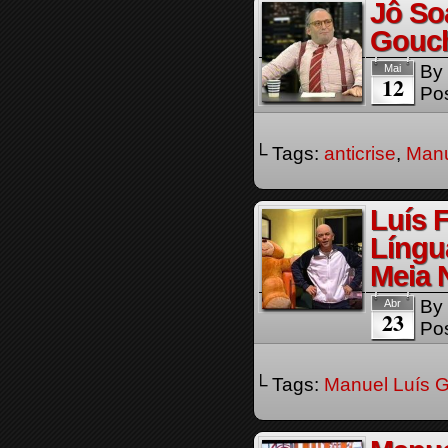
Jô So
Gouch
By
Mai
12
Pos
└ Tags:
anticrise
,
Manu
Luís 
Língu
Meia 
By
Abr
23
Pos
└ Tags:
Manuel Luís 