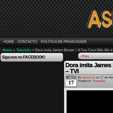
HOME
CONTACTO
POLÍTICA DE PRIVACIDADE
Home
»
Televisão
»
Dora imita James Brown – A Tua Cara Não Me é
‹ Prev
Siga-nos no FACEBOOK!
Dora imita James
– TVI
By
Fjpinto18
on
17 de Abr
Abr
17
Posted In:
Televisão