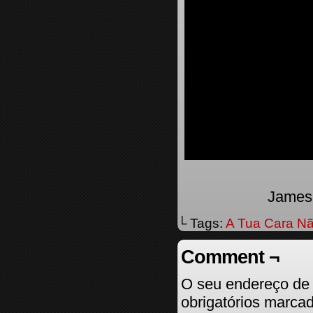
James 
└ Tags:
A Tua Cara Nã
Comment ¬
O seu endereço de 
obrigatórios marc