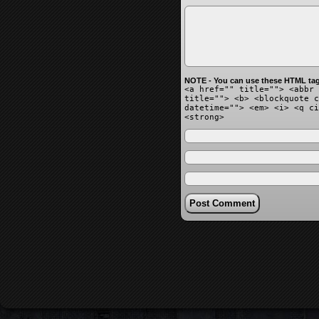
NOTE - You can use these HTML tag
<a href="" title=""> <abbr 
title=""> <b> <blockquote c
datetime=""> <em> <i> <q ci
<strong>