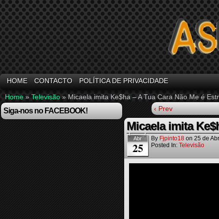
HOME
CONTACTO
POLÍTICA DE PRIVACIDADE
Home
»
Televisão
»
Micaela imita Ke$ha – A Tua Cara Não Me é Est
‹ Prev
Siga-nos no FACEBOOK!
Micaela imita Ke$
By
Fjpinto18
on
25 de Abr
Abr
25
Posted In:
Televisão