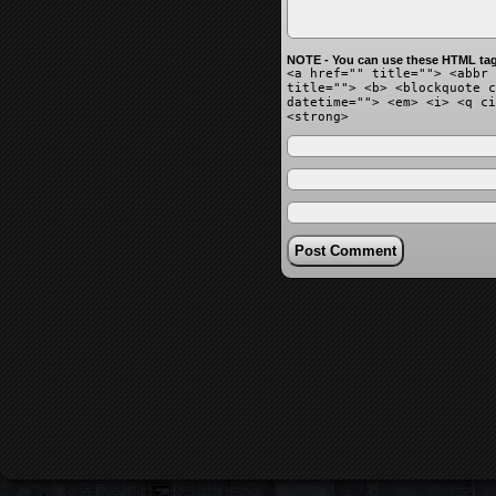
NOTE - You can use these HTML tag
<a href="" title=""> <abbr 
title=""> <b> <blockquote c
datetime=""> <em> <i> <q ci
<strong>