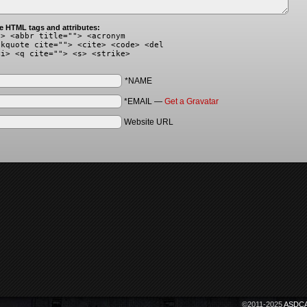
e HTML tags and attributes:
"> <abbr title=""> <acronym
ckquote cite=""> <cite> <code> <del
<i> <q cite=""> <s> <strike>
*NAME
*EMAIL
—
Get a Gravatar
Website URL
©2011-2025
ASDCA