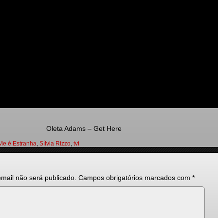
Oleta Adams – Get Here
Me é Estranha
,
Sílvia Rizzo
,
tvi
mail não será publicado.
Campos obrigatórios marcados com
*