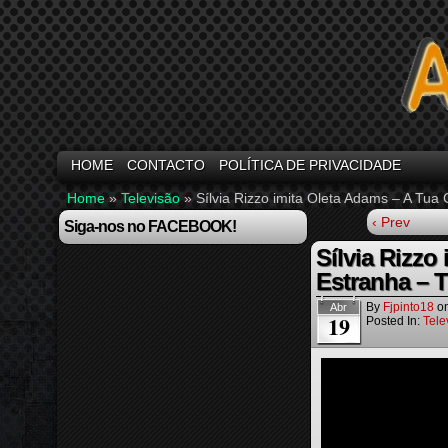
HOME
CONTACTO
POLÍTICA DE PRIVACIDADE
Home
»
Televisão
»
Sílvia Rizzo imita Oleta Adams – A Tua
‹ Prev
Siga-nos no FACEBOOK!
Sílvia Rizzo
Estranha – T
By
Fjpinto18
o
Abr
19
Posted In:
Tele