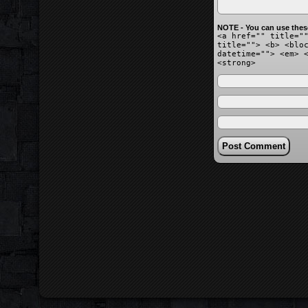
NOTE - You can use thes
<a href="" title="
title=""> <b> <blo
datetime=""> <em> 
<strong>