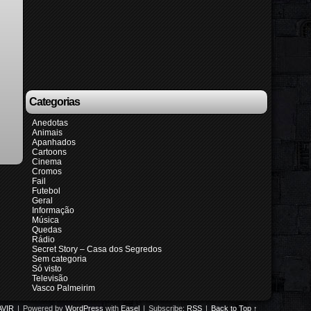
Categorias
Anedotas
Animais
Apanhados
Cartoons
Cinema
Cromos
Fail
Futebol
Geral
Informação
Música
Quedas
Rádio
Secret Story – Casa dos Segredos
Sem categoria
Só visto
Televisão
Vasco Palmeirim
VIR
|
Powered by
WordPress
with
Easel
|
Subscribe:
RSS
|
Back to Top ↑