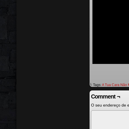
└ Tags:
A Tua Cara Não 
Comment ¬
O seu endereço de e