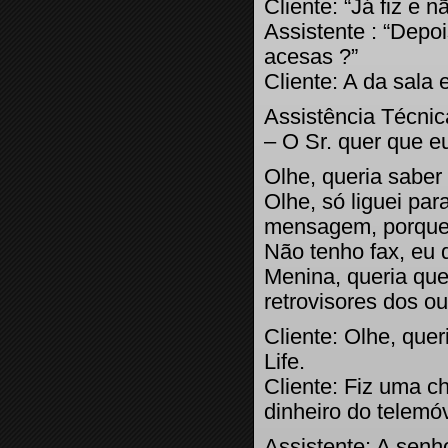
Cliente: “Já fiz e n
Assistente : “Depo
acesas ?”
Cliente: A da sala 
Assistência Técnic
– O Sr. quer que eu
Olhe, queria saber 
Olhe, só liguei par
mensagem, porque 
Não tenho fax, eu 
Menina, queria qu
retrovisores dos ou
Cliente: Olhe, quer
Life.
Cliente: Fiz uma c
dinheiro do telemó
Assistente: A senh