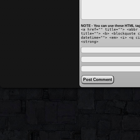
NOTE - You can use these HTML tag
<a href="" title=""> <abbr 
title=""> <b> <blockquote c
datetime=""> <em> <i> <q ci
<strong>