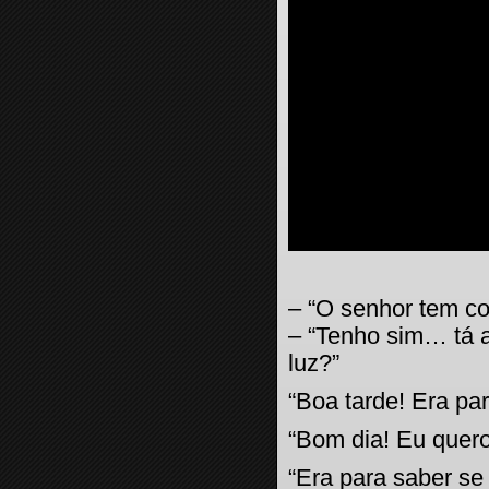
– “O senhor tem c
– “Tenho sim… tá 
luz?”
“Boa tarde! Era par
“Bom dia! Eu quer
“Era para saber se