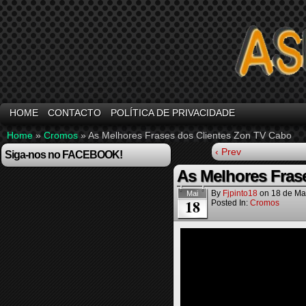
HOME
CONTACTO
POLÍTICA DE PRIVACIDADE
Home
»
Cromos
»
As Melhores Frases dos Clientes Zon TV Cabo
‹ Prev
Siga-nos no FACEBOOK!
As Melhores Fras
By
Fjpinto18
on
18 de Ma
Mai
18
Posted In:
Cromos