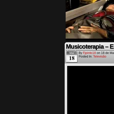
Musicoterapia – 
By
Fjpinto18
on
18 de Ma
Mai
18
Posted In:
Televisão