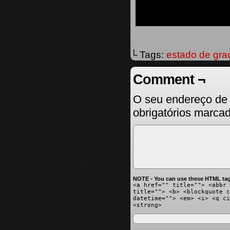
└ Tags:
estado de gra
Comment ¬
O seu endereço de 
obrigatórios marc
NOTE - You can use these HTML tag
<a href="" title=""> <abbr 
title=""> <b> <blockquote c
datetime=""> <em> <i> <q ci
<strong>