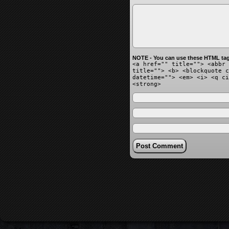
NOTE - You can use these HTML tag
<a href="" title=""> <abbr 
title=""> <b> <blockquote c
datetime=""> <em> <i> <q ci
<strong>