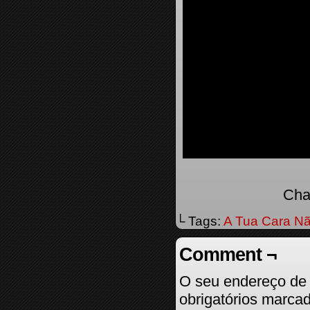
Cha
└ Tags:
A Tua Cara Nã
Comment ¬
O seu endereço de 
obrigatórios marc