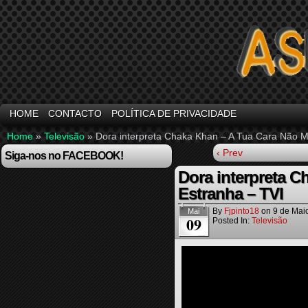
HOME
CONTACTO
POLÍTICA DE PRIVACIDADE
Home
»
Televisão
»
Dora interpreta Chaka Khan – A Tua Cara Não M
‹ Prev
Siga-nos no FACEBOOK!
Dora interpreta C
Estranha – TVI
By
Fjpinto18
on
9 de Mai
Mai
09
Posted In:
Televisão