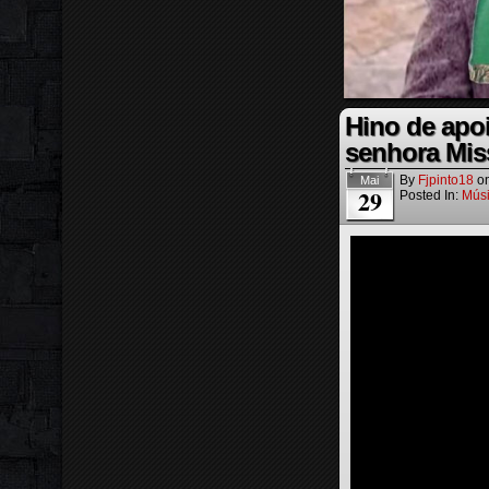
Hino de apoi
senhora Mis
By
Fjpinto18
o
Mai
29
Posted In:
Mús