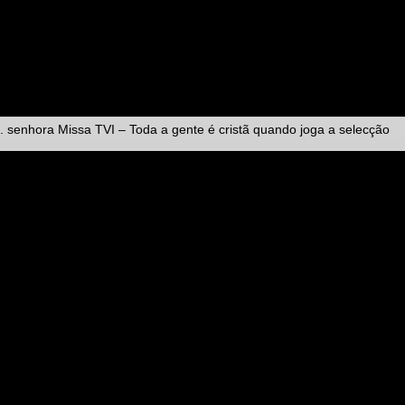
. senhora Missa TVI – Toda a gente é cristã quando joga a selecção