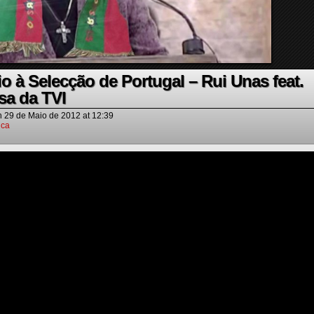
o à Selecção de Portugal – Rui Unas feat.
sa da TVI
n
29 de Maio de 2012
at
12:39
ica