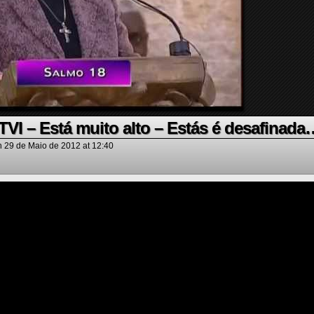
 TVI – Está muito alto – Estás é desafinada
n
29 de Maio de 2012
at
12:40