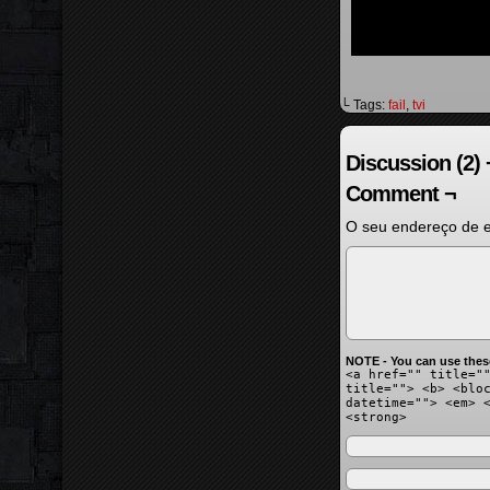
└ Tags:
fail
,
tvi
Discussion (2) 
Comment ¬
O seu endereço de e
NOTE - You can use thes
<a href="" title="
title=""> <b> <blo
datetime=""> <em> 
<strong>