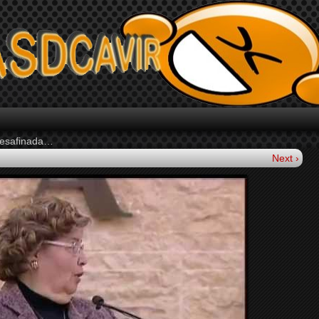
 desafinada…
Next ›