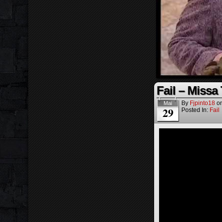
Fail – Missa
By
Fjpinto18
o
Mai
29
Posted In:
Fail