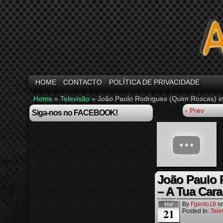
HOME
CONTACTO
POLÍTICA DE PRIVACIDADE
Home
»
Televisão
»
João Paulo Rodrigues (Quim Roscas) i
‹ Prev
Siga-nos no FACEBOOK!
João Paulo 
– A Tua Cara
By
Fjpinto18
o
Mai
21
Posted In:
Tele