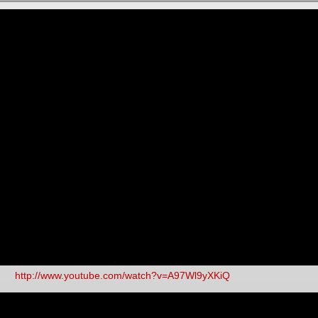
http://www.youtube.com/watch?v=A97Wl9yXKiQ