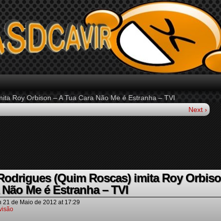
mita Roy Orbison – A Tua Cara Não Me é Estranha – TVI
Next ›
Rodrigues (Quim Roscas) imita Roy Orbis
 Não Me é Estranha – TVI
n
21 de Maio de 2012
at
17:29
visão