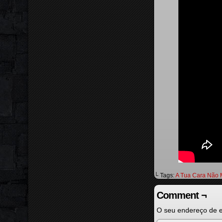
└ Tags:
A Tua Cara Não 
Comment ¬
O seu endereço de e