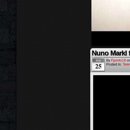
Nuno Markl f
By
Fjpinto18
o
Mai
25
Posted In:
Tele