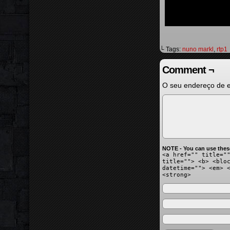
└ Tags:
nuno markl
,
rtp1
Comment ¬
O seu endereço de e
NOTE - You can use thes
<a href="" title="
title=""> <b> <blo
datetime=""> <em> 
<strong>