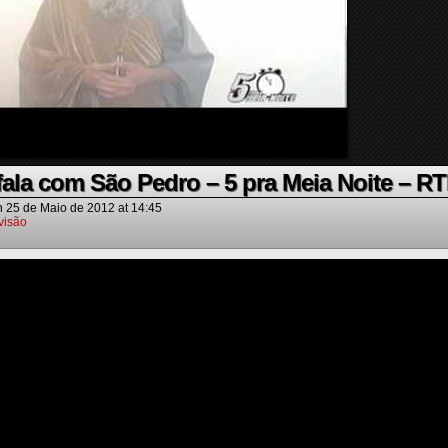
ala com São Pedro – 5 pra Meia Noite – R
n
25 de Maio de 2012
at
14:45
visão