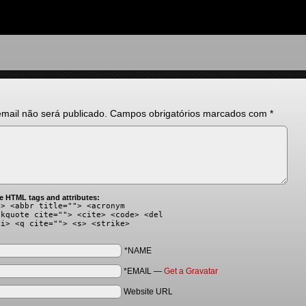
mail não será publicado.
Campos obrigatórios marcados com
*
e HTML tags and attributes:
"> <abbr title=""> <acronym
ckquote cite=""> <cite> <code> <del
<i> <q cite=""> <s> <strike>
*NAME
*EMAIL
—
Get a Gravatar
Website URL