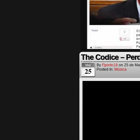
The Codice – Perd
By
Fjpinto18
on
25 de Ma
Mai
25
Posted In:
Música