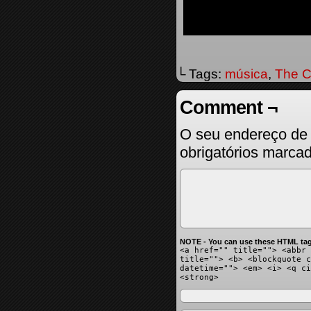
└ Tags:
música
,
The C
Comment ¬
O seu endereço de 
obrigatórios marc
NOTE - You can use these HTML tag
<a href="" title=""> <abbr 
title=""> <b> <blockquote c
datetime=""> <em> <i> <q ci
<strong>