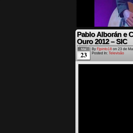
Pablo Alborán e 
Ouro 2012 – SIC
By
Fjpinto18
on
23 de Ma
Mai
23
Posted In:
Televisão