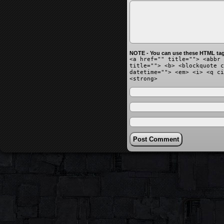
NOTE - You can use these HTML tag
<a href="" title=""> <abbr 
title=""> <b> <blockquote c
datetime=""> <em> <i> <q ci
<strong>