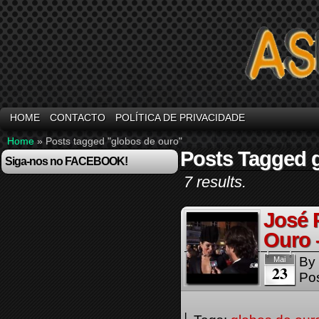
HOME
CONTACTO
POLÍTICA DE PRIVACIDADE
Home
»
Posts tagged "globos de ouro"
Posts Tagged 
Siga-nos no FACEBOOK!
7 results.
José 
Ouro 
By
Mai
23
Pos