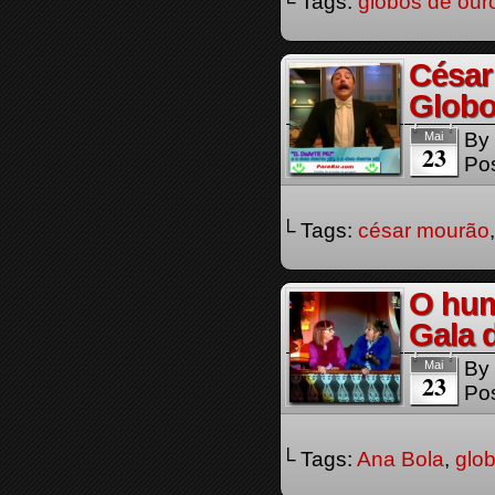
└ Tags:
globos de our
César
Globo
By
Mai
23
Pos
└ Tags:
césar mourão
O hum
Gala 
By
Mai
23
Pos
└ Tags:
Ana Bola
,
glo