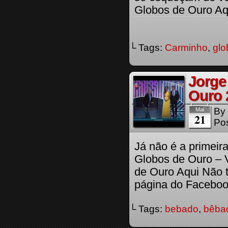
Globos de Ouro Aq
└ Tags:
Carminho
,
glo
Jorge
Ouro 
By
Mai
21
Pos
Já não é a primei
Globos de Ouro – 
de Ouro Aqui Não t
página do Facebook
└ Tags:
bebado
,
bêba