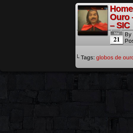
Homen
Ouro 
– SIC
By
Mai
21
Pos
└ Tags:
globos de our