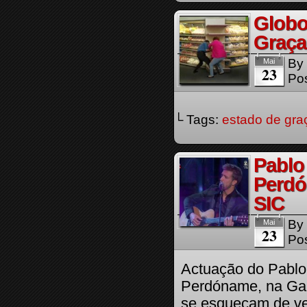
Globo
Graça
By
Mai
23
Pos
└ Tags:
estado de gra
Pablo
Perdó
SIC
By
Mai
23
Pos
Actuação do Pablo
Perdóname, na Gal
se esqueçam de ve