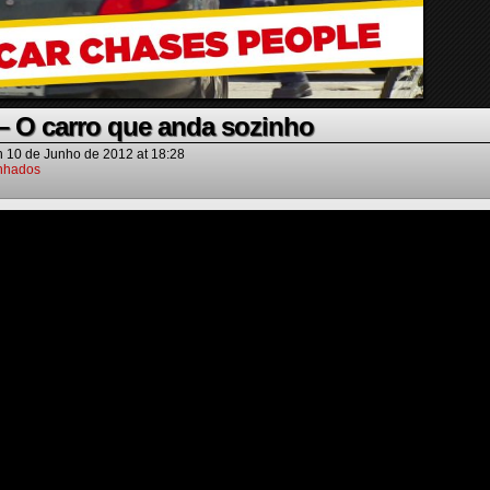
 O carro que anda sozinho
n
10 de Junho de 2012
at
18:28
nhados