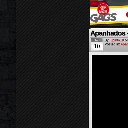
Apanhados –
By
Fjpinto18
o
Jun
10
Posted In:
Apa