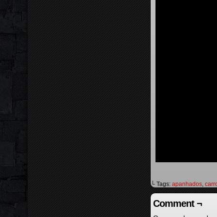
└ Tags:
apanhados
,
carr
Comment ¬