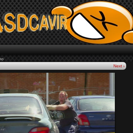
ho
Next ›