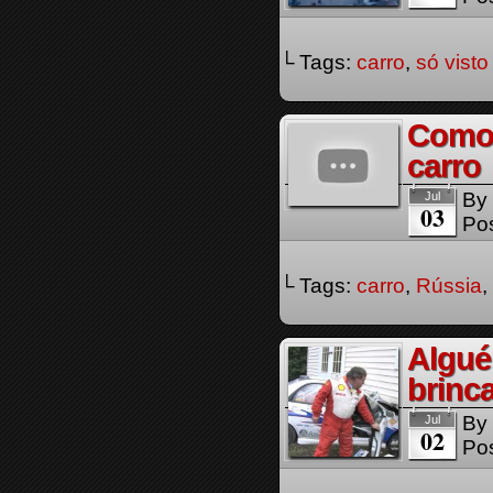
└ Tags:
carro
,
só visto
Como 
carro
By
Jul
03
Pos
└ Tags:
carro
,
Rússia
,
Algué
brinc
By
Jul
02
Pos