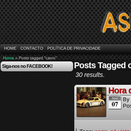
HOME
CONTACTO
POLÍTICA DE PRIVACIDADE
Home
»
Posts tagged "carro"
Posts Tagged 
Siga-nos no FACEBOOK!
30 results.
Hora 
By
Nov
07
Pos