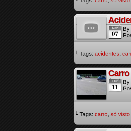
└ Tags:
carro
,
só visto
Acide
By
Nov
07
Pos
└ Tags:
acidentes
,
car
Carro
By
Out
11
Pos
└ Tags:
carro
,
só visto