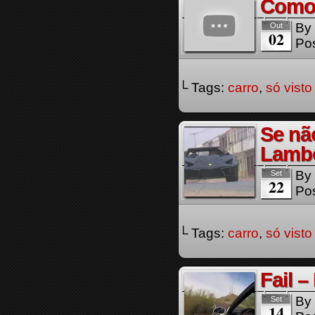
Como 
By
Out
02
Pos
└ Tags:
carro
,
só visto
Se nã
Lambo
By
Set
22
Pos
└ Tags:
carro
,
só visto
Fail 
By
Set
14