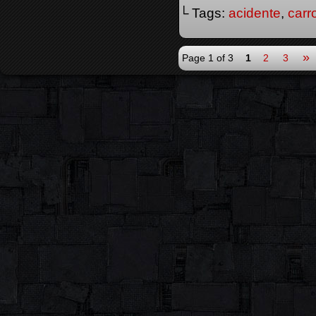
└ Tags:
acidente
,
carr
»
Page 1 of 3
1
2
3