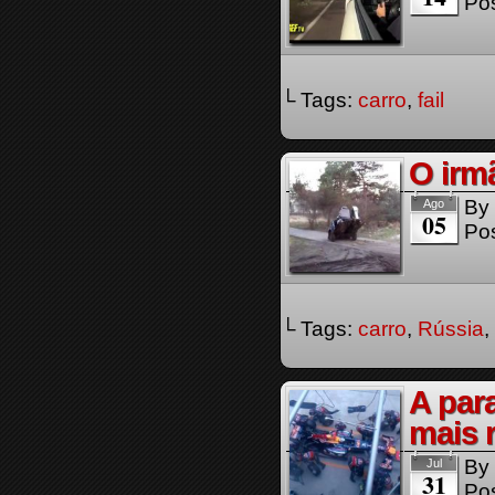
Pos
└ Tags:
carro
,
fail
O irm
By
Ago
05
Pos
└ Tags:
carro
,
Rússia
,
A par
mais 
By
Jul
31
Pos