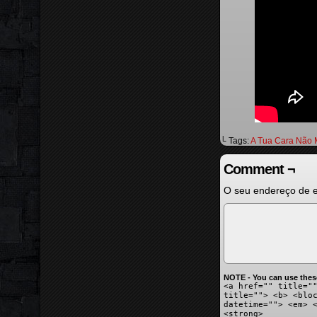
└ Tags:
A Tua Cara Não 
Comment ¬
O seu endereço de e
NOTE - You can use thes
<a href="" title="
title=""> <b> <blo
datetime=""> <em> 
<strong>