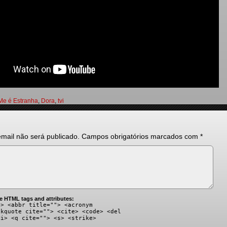
Me é Estranha
,
Dora
,
tvi
mail não será publicado.
Campos obrigatórios marcados com
*
e HTML tags and attributes:
"> <abbr title=""> <acronym
ckquote cite=""> <cite> <code> <del
<i> <q cite=""> <s> <strike>