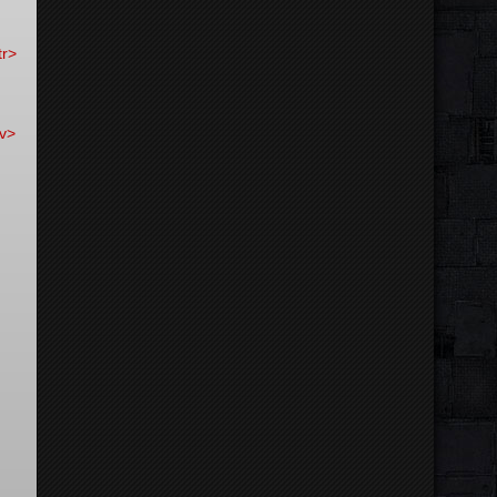
;
tr>
;
iv>