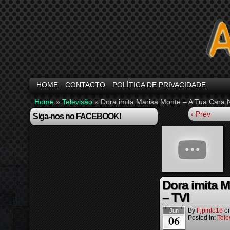
HOME
CONTACTO
POLÍTICA DE PRIVACIDADE
Home
»
Televisão
»
Dora imita Marisa Monte – A Tua Cara 
‹ Prev
Siga-nos no FACEBOOK!
Dora imita M
– TVI
By
Fjpinto18
o
Jun
06
Posted In:
Tele