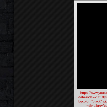
https://www.you
data-index="7" styl
bgcolor="black" wi
<div align="c