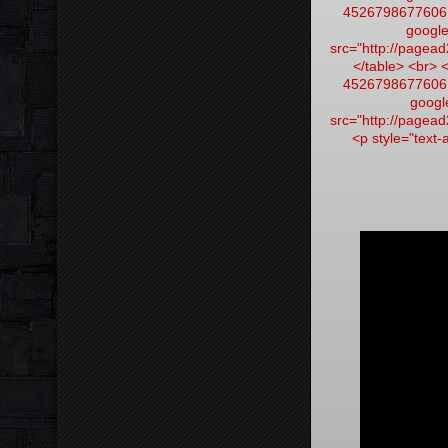
452679867760614
google
src="http://pagead
</table> <br> <
452679867760614
google
src="http://pagea
<p style="text