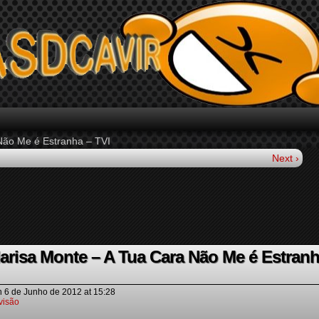
Não Me é Estranha – TVI
Next ›
arisa Monte – A Tua Cara Não Me é Estran
n
6 de Junho de 2012
at
15:28
visão