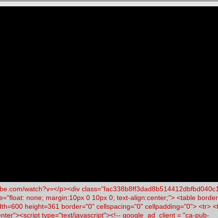
tube.com/watch?v=</p><div class="fac338b8ff3dad8b514412dbfbd040c
e="float: none; margin:10px 0 10px 0; text-align:center;"> <table borde
dth=600 height=361 border="0" cellspacing="0" cellpadding="0"> <tr> <
enter"><script type="text/javascript"><!-- google_ad_client = "ca-pub-