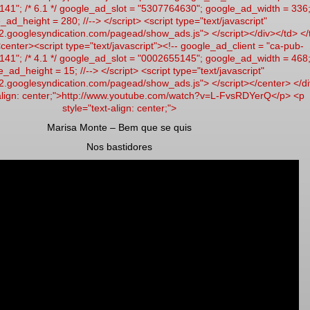
1"; /* 6.1 */ google_ad_slot = "5307764630"; google_ad_width = 336
_ad_height = 280; //--> </script> <script type="text/javascript"
2.googlesyndication.com/pagead/show_ads.js"> </script></div></td> </
center><script type="text/javascript"><!-- google_ad_client = "ca-pub-
1"; /* 4.1 */ google_ad_slot = "0002655145"; google_ad_width = 468
_ad_height = 15; //--> </script> <script type="text/javascript"
d2.googlesyndication.com/pagead/show_ads.js"> </script></center> </d
-align: center;">http://www.youtube.com/watch?v=L-FvsRDYerQ</p> <p
style="text-align: center;">
Marisa Monte – Bem que se quis
Nos bastidores