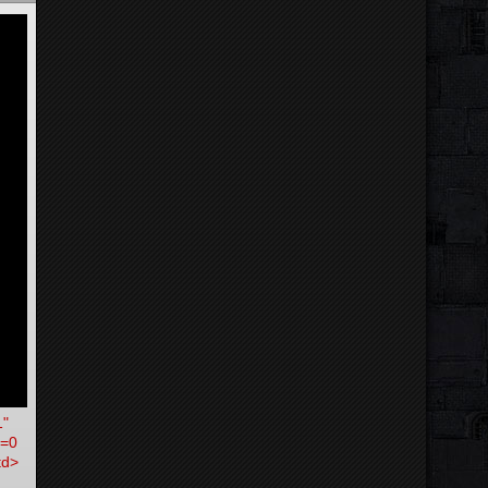
1"
r=0
td>