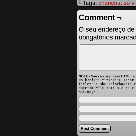
└ Tags:
crianças
,
só v
Comment ¬
O seu endereço de 
obrigatórios marc
NOTE - You can use these HTML tag
<a href="" title=""> <abbr 
title=""> <b> <blockquote c
datetime=""> <em> <i> <q ci
<strong>