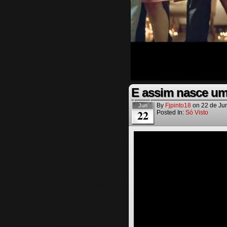
E assim nasce u
By
Fjpinto18
on
22 de Ju
Jun
22
Posted In:
Só Visto