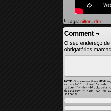
└ Tags:
nilton
,
rfm
Comment ¬
O seu endereço de 
obrigatórios marc
NOTE - You can use these HTML tag
<a href="" title=""> <abbr 
title=""> <b> <blockquote c
datetime=""> <em> <i> <q ci
<strong>