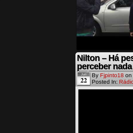
Nilton – Há pe
perceber nada
By
Fjpinto18
o
Jun
22
Posted In:
Rádi