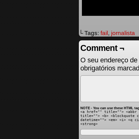
└ Tags:
fail
,
jornalista
Comment ¬
O seu endereço de 
obrigatórios marc
NOTE - You can use these HTML tag
<a href="" title=""> <abbr 
title=""> <b> <blockquote c
datetime=""> <em> <i> <q ci
<strong>