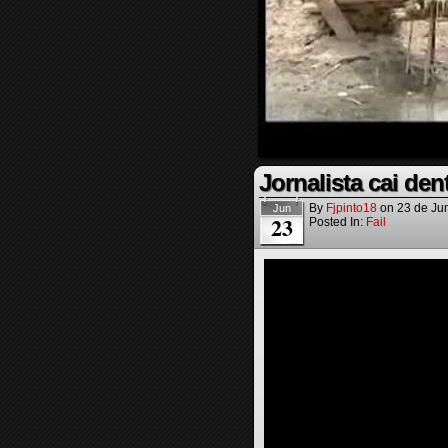
Jornalista cai de
By
Fjpinto18
on
23 de Ju
Jun
23
Posted In:
Fail