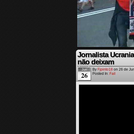
Jornalista Ucrani
não deixam
By
Fjpinto18
on
26 de Ju
Jun
26
Posted In:
Fail