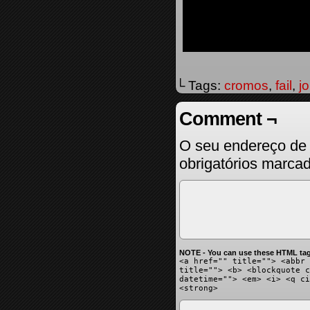
└ Tags:
cromos
,
fail
,
jo
Comment ¬
O seu endereço de 
obrigatórios marc
NOTE - You can use these HTML tag
<a href="" title=""> <abbr 
title=""> <b> <blockquote c
datetime=""> <em> <i> <q ci
<strong>