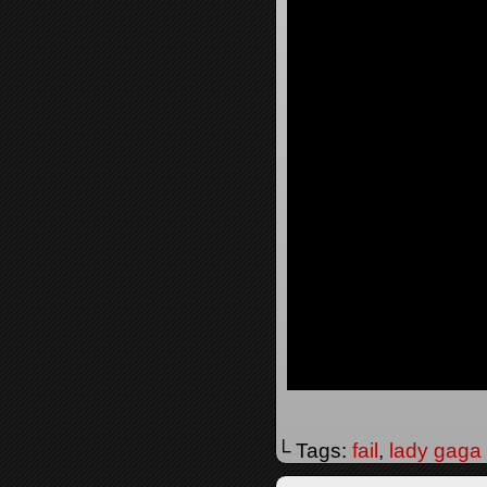
└ Tags:
fail
,
lady gaga