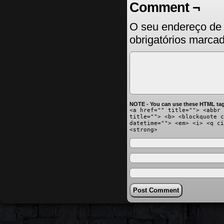
Comment ¬
O seu endereço de 
obrigatórios marc
NOTE - You can use these HTML tag
<a href="" title=""> <abbr 
title=""> <b> <blockquote c
datetime=""> <em> <i> <q ci
<strong>