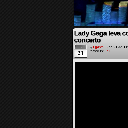
Lady Gaga leva c
concerto
By
Fjpinto18
on
21 de Ju
Jun
21
Posted In:
Fail