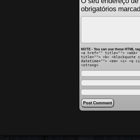
O seu endereço de 
obrigatórios marc
NOTE - You can use these HTML tag
<a href="" title=""> <abbr 
title=""> <b> <blockquote c
datetime=""> <em> <i> <q ci
<strong>