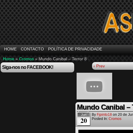
HOME
CONTACTO
POLÍTICA DE PRIVACIDADE
Home
»
Cromos
»
Mundo Canibal – Terror 8
‹ Prev
Siga-nos no FACEBOOK!
Mundo Canibal – T
By
Fjpinto18
on
20 de Ju
Jun
20
Posted In:
Cromos