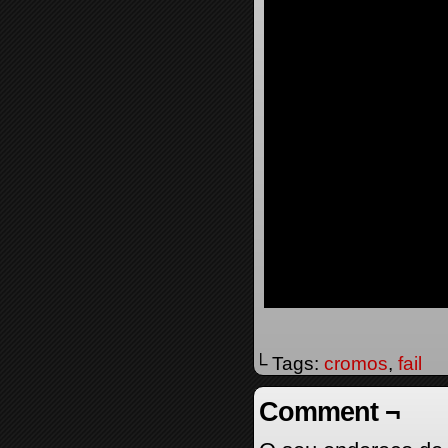
└ Tags:
cromos
,
fail
Comment ¬