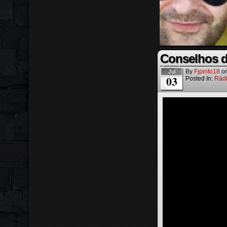
Conselhos d
By
Fjpinto18
o
Jul
03
Posted In:
Rád