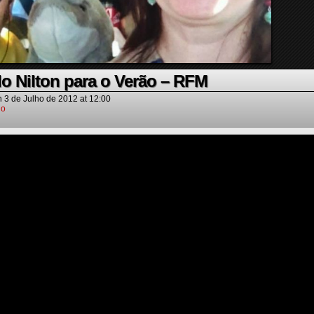
o Nilton para o Verão – RFM
n
3 de Julho de 2012
at
12:00
io