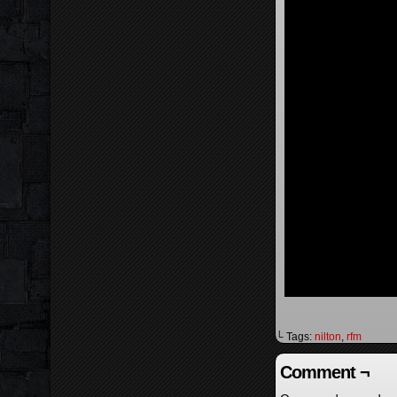
└ Tags:
nilton
,
rfm
Comment ¬