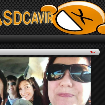
Next ›