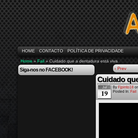
HOME
CONTACTO
POLÍTICA DE PRIVACIDADE
Home
»
Fail
»
Cuidado que a dentadura está viva
‹ Prev
Siga-nos no FACEBOOK!
Cuidado que
By
Fjpinto18
o
Jul
19
Posted In:
Fail