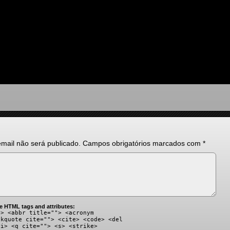
mail não será publicado.
Campos obrigatórios marcados com
*
e HTML tags and attributes:
"> <abbr title=""> <acronym
ckquote cite=""> <cite> <code> <del
<i> <q cite=""> <s> <strike>