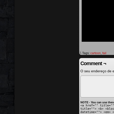
└ Tags:
cartoon
,
fail
Comment ¬
O seu endereço de e
NOTE - You can use thes
<a href="" title="
title=""> <b> <blo
datetime=""> <em> 