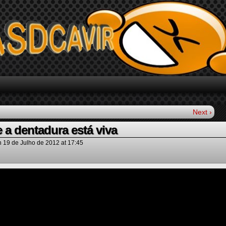
Next ›
 a dentadura está viva
n
19 de Julho de 2012
at
17:45