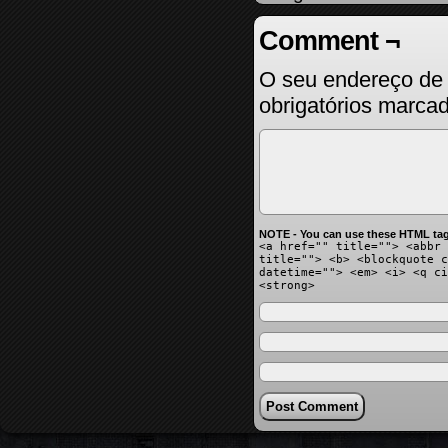
Comment ¬
O seu endereço de 
obrigatórios marc
NOTE - You can use these HTML tag
<a href="" title=""> <abbr 
title=""> <b> <blockquote c
datetime=""> <em> <i> <q ci
<strong>